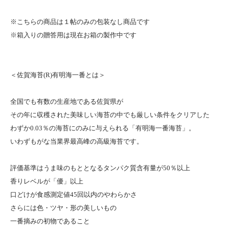
※こちらの商品は１帖のみの包装なし商品です
※箱入りの贈答用は現在お箱の製作中です
＜佐賀海苔(R)有明海一番とは＞
全国でも有数の生産地である佐賀県が
その年に収穫された美味しい海苔の中でも厳しい条件をクリアした
わずか0.03％の海苔にのみに与えられる「有明海一番海苔」。
いわずもがな当業界最高峰の高級海苔です。
評価基準はうま味のもととなるタンパク質含有量が50％以上
香りレベルが「優」以上
口どけが食感測定値45回以内のやわらかさ
さらには色・ツヤ・形の美しいもの
一番摘みの初物であること