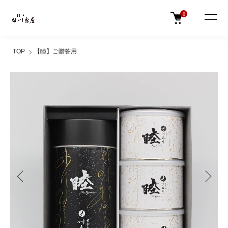
0
TOP
【睦】ご贈答用